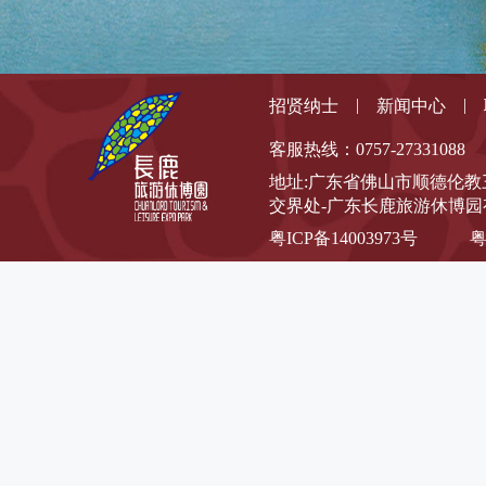
|
|
招贤纳士
新闻中心
客服热线：0757-27331088
地址:
广东省佛山市顺德伦教
交界处-广东长鹿旅游休博
粤ICP备14003973号
粤